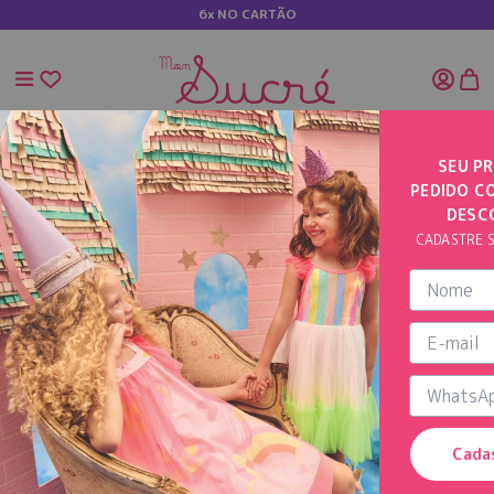
6x NO CARTÃO
SEU PR
PEDIDO C
INÍCIO
CAMISA COM ESTAMPA DE PANDA
DESC
CADASTRE S
Cada