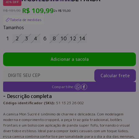
(0)
Seja o primeiro a avaliar
40%
OFF
R$ 109,99
R$ 181,90
2x
R$ 55,00
Tabela de medidas
Tamanhos
1
2
3
4
6
8
10
12
14
Adicionar a sacola
Calcular frete
Compartilhe:
Descrição completa
Código identificador (SKU):
51 13 23 26 002
A camisa Mon Sucré é sinônimo de charme e delicadeza. Com modelagem
moderna e comprimento cropped, a peça traz gola tradicional, botões
frontais e um bolso com aplicação de panda super fofo, tornando o visual
divertido e estiloso. Ideal para compor looks casuais com um toque lúdico,
essa camisa combina conforto e personalidade para o dia a dia das meninas.