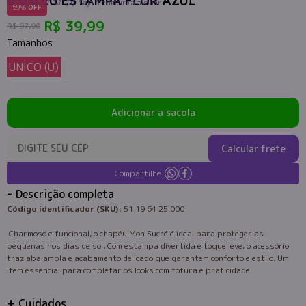
CHAPÉU ESTAMPA FLOR AZUL
(0)
Seja o primeiro a avaliar
59%
OFF
R$ 39,99
R$ 97,90
Tamanhos
UNICO (U)
Adicionar a sacola
Calcular frete
Compartilhe:
Descrição completa
Código identificador (SKU):
51 19 64 25 000
Charmoso e funcional, o chapéu Mon Sucré é ideal para proteger as
pequenas nos dias de sol. Com estampa divertida e toque leve, o acessório
traz aba ampla e acabamento delicado que garantem conforto e estilo. Um
item essencial para completar os looks com fofura e praticidade.
Cuidados