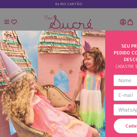
6x NO CARTÃO
SEU PR
PEDIDO C
INÍCIO
CHAPÉU ESTAMPA FLOR AZUL
DESC
CADASTRE S
Cada