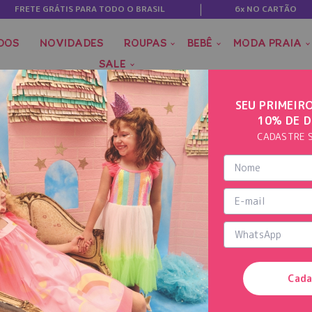
FRETE GRÁTIS PARA TODO O BRASIL
6x NO CARTÃO
DOS
NOVIDADES
ROUPAS
BEBÊ
MODA PRAIA
SALE
SEU PRIMEIR
10% DE 
CADASTRE 
Cada