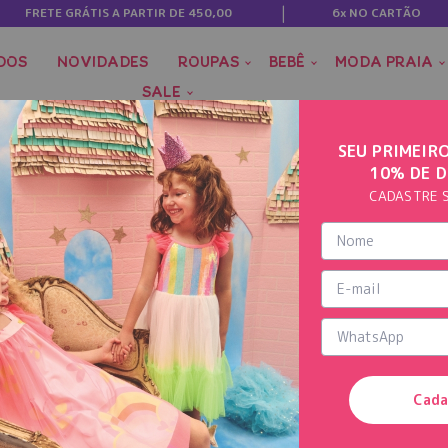
FRETE GRÁTIS A PARTIR DE 450,00
6x NO CARTÃO
DOS
NOVIDADES
ROUPAS
BEBÊ
MODA PRAIA
SALE
SEU PRIMEIR
10% DE 
CADASTRE 
Cada