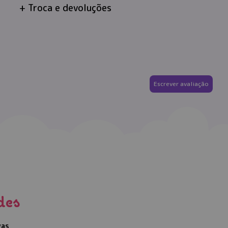
Troca e devoluções
Escrever avaliação
des
vas