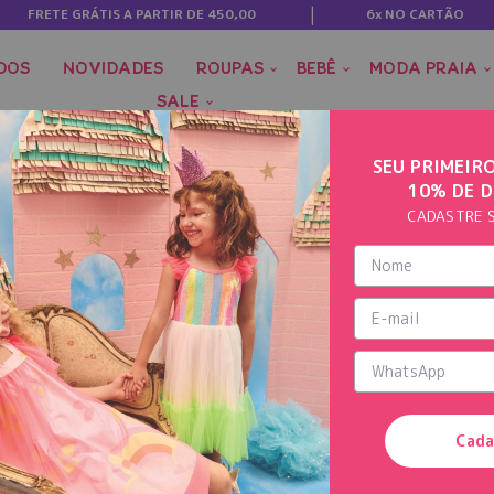
FRETE GRÁTIS A PARTIR DE 450,00
6x NO CARTÃO
DOS
NOVIDADES
ROUPAS
BEBÊ
MODA PRAIA
SALE
SEU PRIMEIR
HORT COM BABADOS
10% DE 
CADASTRE 
Cada