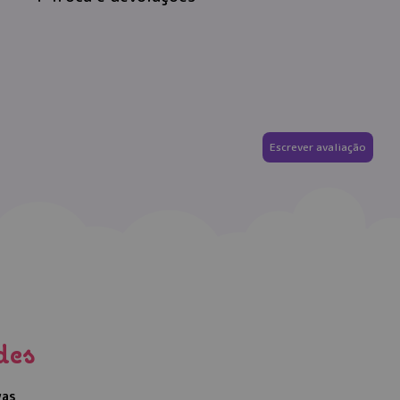
Escrever avaliação
des
vas