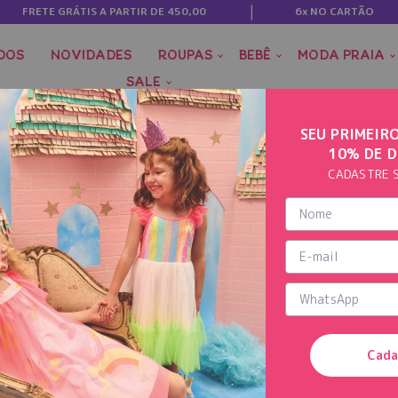
FRETE GRÁTIS A PARTIR DE 450,00
6x NO CARTÃO
DOS
NOVIDADES
ROUPAS
BEBÊ
MODA PRAIA
SALE
SEU PRIMEIR
10% DE 
CADASTRE 
Cada