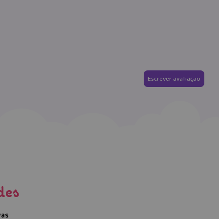
Escrever avaliação
des
vas