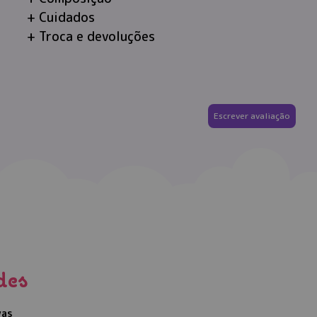
Cuidados
Troca e devoluções
Escrever avaliação
des
vas