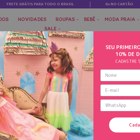
FRETE GRÁTIS PARA TODO O BRASIL
6x NO CARTÃO
DOS
NOVIDADES
ROUPAS
BEBÊ
MODA PRAIA
SALE
SEU PRIMEIR
10% DE 
CADASTRE 
Cada