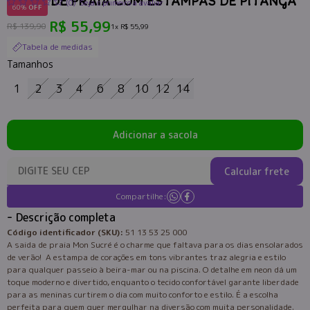
SAÍDA DE PRAIA COM ESTAMPAS DE PITANGA
(0)
Seja o primeiro a avaliar
60%
OFF
R$ 55,99
R$ 139,90
1x
R$ 55,99
Tabela de medidas
Tamanhos
1
2
3
4
6
8
10
12
14
Adicionar a sacola
Calcular frete
Compartilhe:
Descrição completa
Código identificador (SKU):
51 13 53 25 000
A saida de praia Mon Sucré é o charme que faltava para os dias ensolarados
de verão! A estampa de corações em tons vibrantes traz alegria e estilo
para qualquer passeio à beira-mar ou na piscina. O detalhe em neon dá um
toque moderno e divertido, enquanto o tecido confortável garante liberdade
para as meninas curtirem o dia com muito conforto e estilo. É a escolha
perfeita para quem quer mergulhar na diversão com muita personalidade.