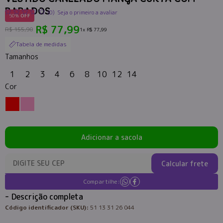
BABADOS
(0)
Seja o primeiro a avaliar
50%
OFF
R$ 77,99
R$ 155,90
1x
R$ 77,99
Tabela de medidas
Tamanhos
1
2
3
4
6
8
10
12
14
Cor
Adicionar a sacola
Calcular frete
Compartilhe:
Descrição completa
Código identificador (SKU):
51 13 31 26 044