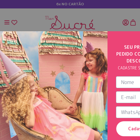
6x NO CARTÃO
SEU PR
PEDIDO C
INÍCIO
VESTIDO CANELADO MANGA CURTA COM BABADOS
DESC
CADASTRE S
Cada