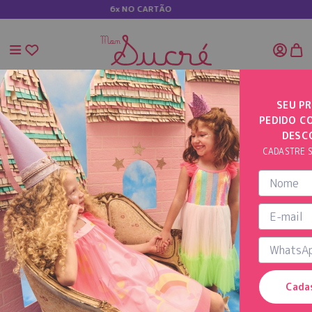
x NO CARTÃO
5%
SEU PR
PEDIDO C
INÍCIO
VESTIDO COM BABADOS E BORDADO CORAÇÃO
DESC
CADASTRE S
Cada