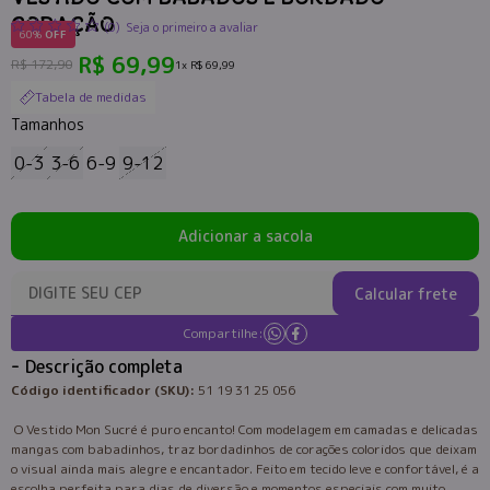
CORAÇÃO
(0)
Seja o primeiro a avaliar
60%
OFF
R$ 69,99
R$ 172,90
1x
R$ 69,99
Tabela de medidas
Tamanhos
0-3
3-6
6-9
9-12
Adicionar a sacola
Calcular frete
Compartilhe:
Descrição completa
Código identificador (SKU):
51 19 31 25 056
O Vestido Mon Sucré é puro encanto! Com modelagem em camadas e delicadas
mangas com babadinhos, traz bordadinhos de corações coloridos que deixam
o visual ainda mais alegre e encantador. Feito em tecido leve e confortável, é a
escolha perfeita para dias de diversão e momentos especiais com muito