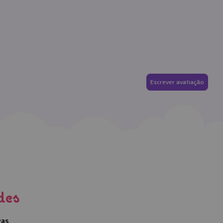
Escrever avaliação
des
vas