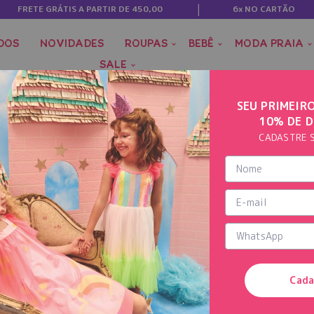
FRETE GRÁTIS A PARTIR DE 450,00
6x NO CARTÃO
DOS
NOVIDADES
ROUPAS
BEBÊ
MODA PRAIA
SALE
SEU PRIMEIR
10% DE 
CADASTRE 
Cada