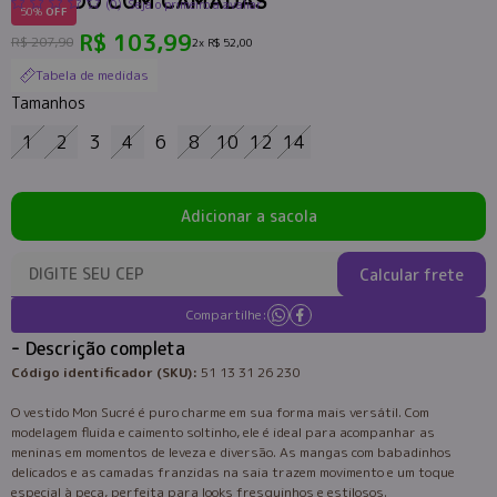
VESTIDO COM CAMADAS
(0)
Seja o primeiro a avaliar
50%
OFF
R$ 103,99
R$ 207,90
2x
R$ 52,00
Tabela de medidas
Tamanhos
1
2
3
4
6
8
10
12
14
Adicionar a sacola
Calcular frete
Compartilhe:
Descrição completa
Código identificador (SKU):
51 13 31 26 230
O vestido Mon Sucré é puro charme em sua forma mais versátil. Com
modelagem fluida e caimento soltinho, ele é ideal para acompanhar as
meninas em momentos de leveza e diversão. As mangas com babadinhos
delicados e as camadas franzidas na saia trazem movimento e um toque
especial à peça, perfeita para looks fresquinhos e estilosos.