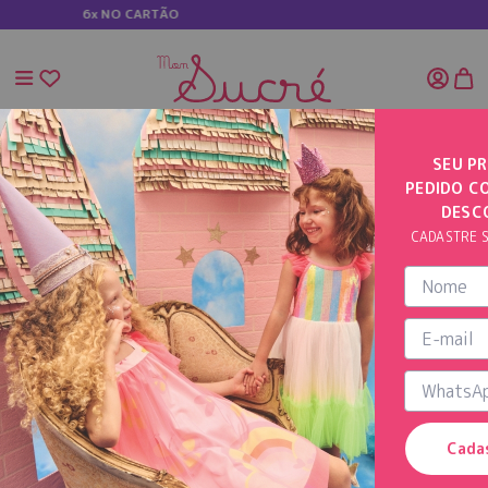
TÃO
5% OFF NO
SEU PR
PEDIDO C
INÍCIO
VESTIDO COM CAMADAS
DESC
CADASTRE S
Cada