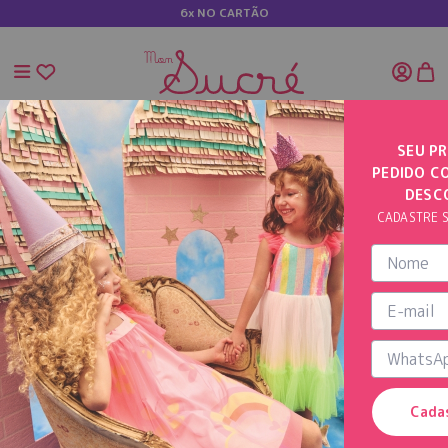
6x NO CARTÃO
SEU PR
PEDIDO C
INÍCIO
VESTIDO COM ESTAMPA DE ANIVERSÁRIO
DESC
CADASTRE S
Cada