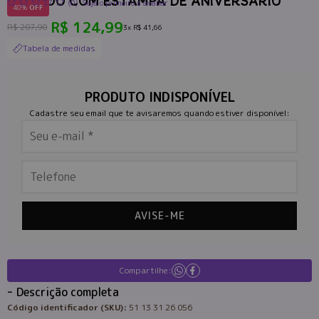
VESTIDO COM ESTAMPA DE ANIVERSÁRIO
(0)
Seja o primeiro a avaliar
40%
OFF
R$ 124,99
R$ 207,90
3x
R$ 41,66
Tabela de medidas
PRODUTO INDISPONÍVEL
Cadastre seu email que te avisaremos quando estiver disponível:
AVISE-ME
Compartilhe:
Descrição completa
Código identificador (SKU):
51 13 31 26 056