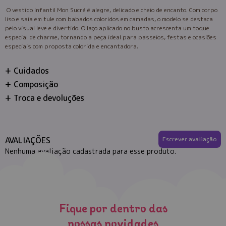
O vestido infantil Mon Sucré é alegre, delicado e cheio de encanto. Com corpo
liso e saia em tule com babados coloridos em camadas, o modelo se destaca
pelo visual leve e divertido. O laço aplicado no busto acrescenta um toque
especial de charme, tornando a peça ideal para passeios, festas e ocasiões
especiais com proposta colorida e encantadora.
Cuidados
Composição
Troca e devoluções
AVALIAÇÕES
Escrever avaliação
Nenhuma avaliação cadastrada para esse produto.
Fique por dentro das
nossas novidades