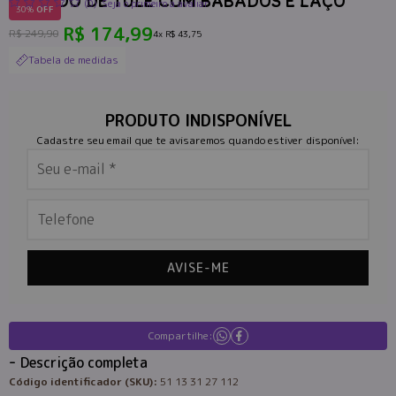
VESTIDO DE TULE COM BABADOS E LAÇO
(0)
Seja o primeiro a avaliar
30%
OFF
R$ 174,99
R$ 249,90
4x
R$ 43,75
Tabela de medidas
PRODUTO INDISPONÍVEL
Cadastre seu email que te avisaremos quando estiver disponível:
AVISE-ME
Compartilhe:
Descrição completa
Código identificador (SKU):
51 13 31 27 112