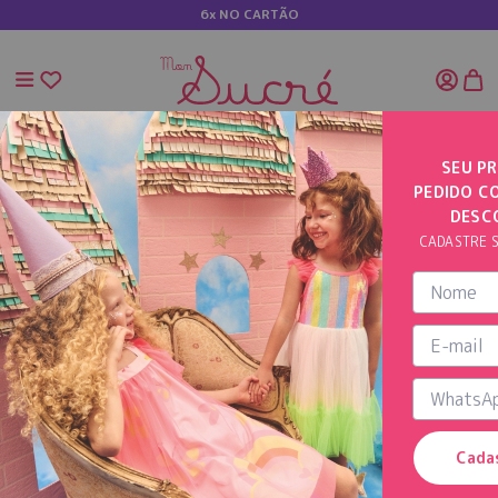
6x NO CARTÃO
SEU PR
PEDIDO C
INÍCIO
VESTIDO ESTAMPA CACHORRINHO E LAÇO
DESC
CADASTRE S
Cada