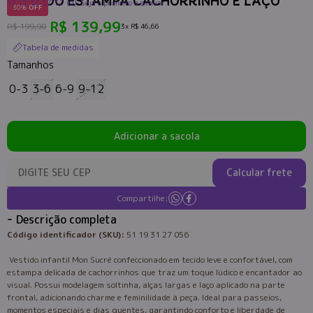
VESTIDO ESTAMPA CACHORRINHO E LAÇO
(0)
Seja o primeiro a avaliar
30%
OFF
R$ 139,99
R$ 199,90
3x
R$ 46,66
Tabela de medidas
Tamanhos
0-3
3-6
6-9
9-12
Adicionar a sacola
Calcular frete
Compartilhe:
Descrição completa
Código identificador (SKU):
51 19 31 27 056
Vestido infantil Mon Sucré confeccionado em tecido leve e confortável, com
estampa delicada de cachorrinhos que traz um toque lúdico e encantador ao
visual. Possui modelagem soltinha, alças largas e laço aplicado na parte
frontal, adicionando charme e feminilidade à peça. Ideal para passeios,
momentos especiais e dias quentes, garantindo conforto e liberdade de