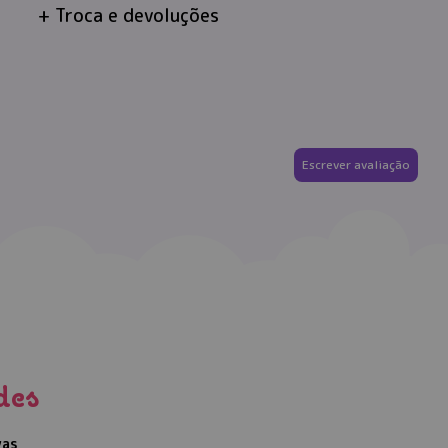
Troca e devoluções
Escrever avaliação
des
vas