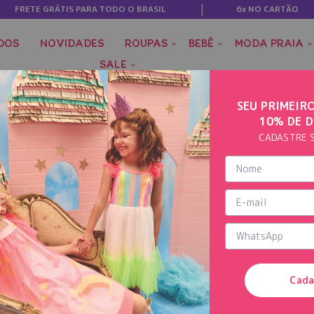
FRETE GRÁTIS PARA TODO O BRASIL
6x NO CARTÃO
DOS
NOVIDADES
ROUPAS
BEBÊ
MODA PRAIA
SALE
SEU PRIMEIR
10% DE 
CADASTRE 
Cada