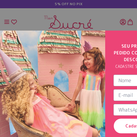
5% OFF NO PIX
SEU PR
PEDIDO C
INÍCIO
VESTIDO ESTAMPADO COM BABADOS
DESC
CADASTRE S
Cada