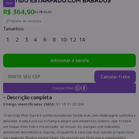
VESTIDO ESTAMPADO COM BABADOS
(0)
Seja o primeiro a avaliar
NEW
R$ 364,90
6x
R$ 60,82
Tabela de medidas
Tamanhos
1
2
3
4
6
8
10
12
14
Adicionar a sacola
Calcular frete
Compartilhe:
Descrição completa
Código identificador (SKU):
51 13 31 28 024
O vestido Mon Sucré é confeccionado em tecido leve, com modelagem soltinha e
delicada. A peça possui estampa alegre com elementos lúdicos, que trazem
um toque divertido e encantador ao visual. As mangas com babados
adicionam movimento e charme, enquanto a saia com leve volume proporciona
um caimento fluido e confortável. Um vestido perfeito para composições