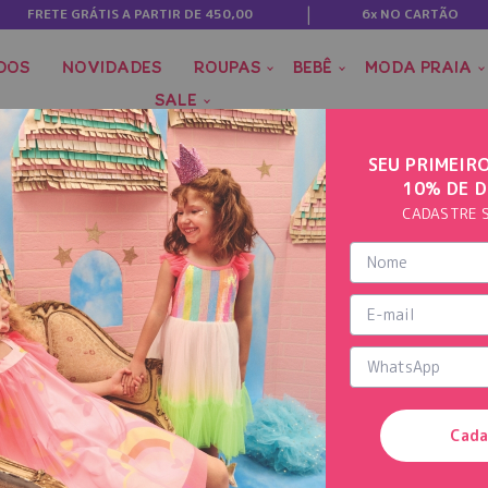
FRETE GRÁTIS A PARTIR DE 450,00
6x NO CARTÃO
DOS
NOVIDADES
ROUPAS
BEBÊ
MODA PRAIA
SALE
SEU PRIMEIR
10% DE 
CADASTRE 
Cada