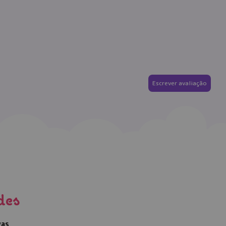
Escrever avaliação
des
vas