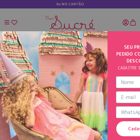
6x NO CARTÃO
SEU PR
PEDIDO C
INÍCIO
VESTIDO ESTAMPA ANIMAIS COM BABADOS
DESC
CADASTRE S
Cada