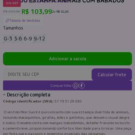
VESTIDO ESTAMPA ANIMAIS COM BABADOS
(0)
Seja o primeiro a avaliar
50%
OFF
R$ 103,99
R$ 207,90
2x
R$ 52,00
Tabela de medidas
Tamanhos
0-3
3-6
6-9
9-12
Adicionar a sacola
Calcular frete
Compartilhe:
Descrição completa
Código identificador (SKU):
51 19 31 26 030
O vestido Mon Sucré é puro encanto com sua estampa divertida de animais,
incluindo macaquinhos, girafas, leões e gatinhos, que deixam o visual alegre
e lúdico. O modelo conta com mangas babadinhas, detalhe franzido no busto
e caimento leve, proporcionando conforto e liberdade para brincar. Uma peça
perfeita para passeios e momentos especiais das pequenas.