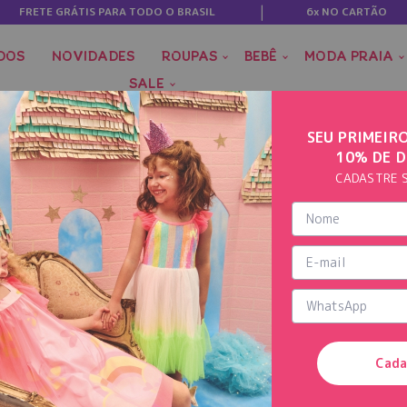
FRETE GRÁTIS PARA TODO O BRASIL
6x NO CARTÃO
DOS
NOVIDADES
ROUPAS
BEBÊ
MODA PRAIA
SALE
SEU PRIMEIR
10% DE 
CADASTRE 
Cada