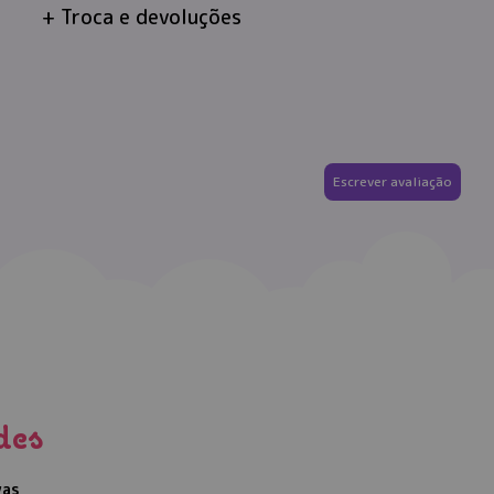
Troca e devoluções
Escrever avaliação
des
vas