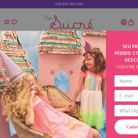
5% OFF NO PIX
SEU PR
PEDIDO C
INÍCIO
VESTIDO MIDI LISTRADO
DESC
CADASTRE S
Cada