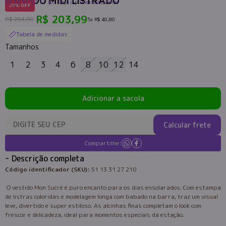
VESTIDO MIDI LISTRADO
(0)
Seja o primeiro a avaliar
20%
OFF
R$ 203,99
R$ 254,90
5x
R$ 40,80
Tabela de medidas
Tamanhos
1
2
3
4
6
8
10
12
14
Adicionar a sacola
Calcular frete
Compartilhe:
Descrição completa
Código identificador (SKU):
51 13 31 27 210
O vestido Mon Sucré é puro encanto para os dias ensolarados. Com estampa
de listras coloridas e modelagem longa com babado na barra, traz um visual
leve, divertido e super estiloso. As alcinhas finas completam o look com
frescor e delicadeza, ideal para momentos especiais da estação.